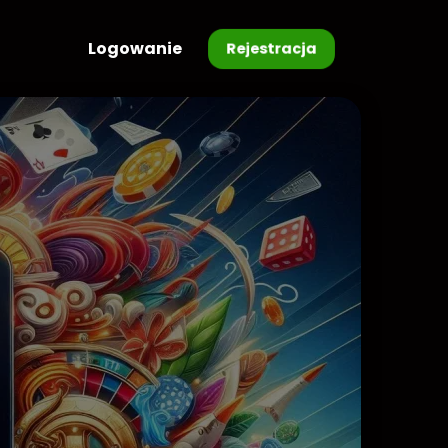
Logowanie
Rejestracja