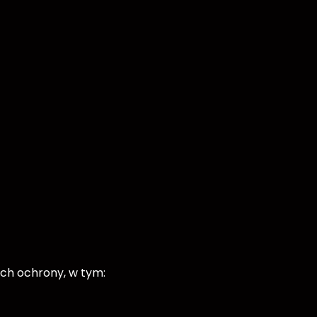
ch ochrony, w tym: