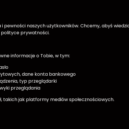
 i pewności naszych użytkowników. Chcemy, abyś wiedzia
polityce prywatności.
ewne informacje o Tobie, w tym:
asło
redytowych, dane konta bankowego
ządzenia, typ przeglądarki
awyki przeglądania
, takich jak platformy mediów społecznościowych.