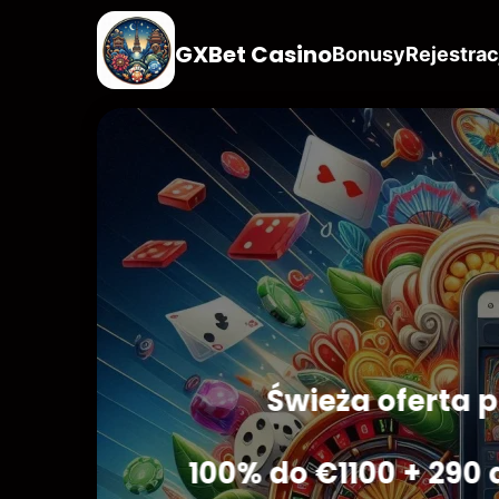
GXBet Casino
Bonusy
Rejestrac
Świeża oferta pr
100% do €1100 + 29