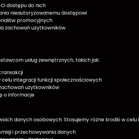
 Ci dostępu do nich
egania nieautoryzowanemu dostępowi
teriałów promocyjnych
nia zachowań użytkowników
tawcom usług zewnętrznych, takich jak:
transakcji
elu integracji funkcji społecznościowych
zy zachowań użytkowników
ę o informacje
ich danych osobowych. Stosujemy różne środki w celu i
smisji i przechowywania danych