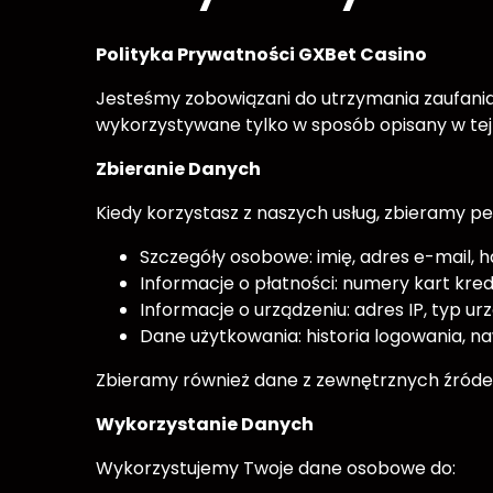
Polityka Prywatności
GXBet Casino
Jesteśmy zobowiązani do utrzymania zaufania
wykorzystywane tylko w sposób opisany w tej 
Zbieranie Danych
Kiedy korzystasz z naszych usług, zbieramy p
Szczegóły osobowe: imię, adres e-mail, h
Informacje o płatności: numery kart k
Informacje o urządzeniu: adres IP, typ ur
Dane użytkowania: historia logowania, n
Zbieramy również dane z zewnętrznych źródeł
Wykorzystanie Danych
Wykorzystujemy Twoje dane osobowe do: