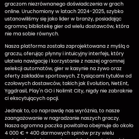
graczom niezrównanego doświadczenia w grach
online. Uruchomiony w latach 2024-2025, szybko
ustanowiliśmy się jako lider w branży, posiadając
ogromną bibliotekę gier od wielu dostawców, która
nie ma sobie równych.
Nasza platforma została zaprojektowana z myślą o
graczu, oferując płynny i intuicyjny interfejs, który
ułatwia nawigację i korzystanie z naszej ogromnej
selekcji automatów, gier w kasynie na żywo oraz
oferty zakładów sportowych. Z tysiącami tytułów od
czołowych dostawców, takich jak Evolution, NetEnt,
Yggdrasil, Play'n GO i Nolimit City, nigdy nie zabraknie
ci ekscytujących opcji.
Jednak to, co naprawdę nas wyróżnia, to nasze
zaangażowanie w nagradzanie naszych graczy.
Nasza ogromna paczka powitalna obejmuje do około
4 000 € + 400 darmowych spinów przy wielu