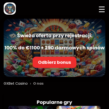
☰
Świeża oferta przy rejestracji:
100% do €1100 + 290 darmowych spinów
Odbierz bonus
›
GXBet Casino
O nas
Popularne gry