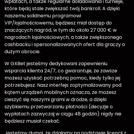
wpłatach, a także regularne doładowania i turnieje,
które będą stale zwiększać twój bankroll. A dzięki
naszemu solidnemu programowi
VIP/lojalnościowemu, będziesz miał dostęp do
znaczących nagród, w tym do około 27 000 € w
nagrodach lojalnościowych, a także zwiększonego
cashbacku i spersonalizowanych ofert dla graczy o
dużym obrocie.
W GXBet jesteśmy dedykowani zapewnieniu
wsparcia klienta 24/7, co gwarantuje, że zawsze
możesz uzyskać potrzebną pomoc, kiedy tylko jej
potrzebujesz. Nasz interfejs zoptymalizowany pod
kątem urządzeń mobilnych oznacza, że możesz
cieszyć się naszymi grami w drodze, a dzięki
szybkiemu przetwarzaniu płatności (decyzje o
wypłatach zazwyczaj w ciągu 48 godzin) nigdy nie
będziesz musiał czekać.
Jesteśmy dumni, że działamy na podstawie licencji z