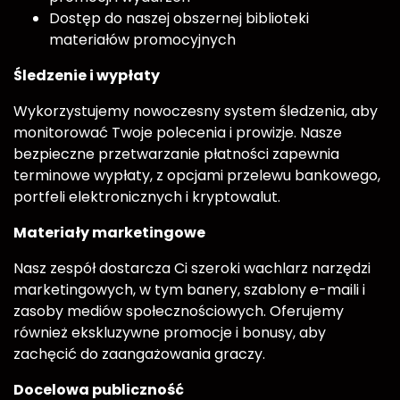
Dostęp do naszej obszernej biblioteki
materiałów promocyjnych
Śledzenie i wypłaty
Wykorzystujemy nowoczesny system śledzenia, aby
monitorować Twoje polecenia i prowizje. Nasze
bezpieczne przetwarzanie płatności zapewnia
terminowe wypłaty, z opcjami przelewu bankowego,
portfeli elektronicznych i kryptowalut.
Materiały marketingowe
Nasz zespół dostarcza Ci szeroki wachlarz narzędzi
marketingowych, w tym banery, szablony e-maili i
zasoby mediów społecznościowych. Oferujemy
również ekskluzywne promocje i bonusy, aby
zachęcić do zaangażowania graczy.
Docelowa publiczność