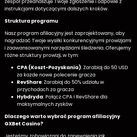
zespół przeanalizuje Twoje zgłoszenie i odpowie z
instrukcjami dotyczącymi dalszych kroków.
Struktura programu
Nasz program afiliacyjny jest zaprojektowany, aby
nagradzać Twoje wysiłki konkurencyjnymi prowizjami
i zaawansowanymi narzędziami śledzenia. Oferujemy
różne struktury prowizji, w tym:
CPA (Koszt-Pozyskania)
: Zarabiaj do 50 USD
za każde nowe polecenie gracza
RevShare
: Zarabiaj do 50% udziału w
przychodach za gracza
Hybdryda
: Połącz CPA i RevShare dla
maksymalnych zysków
Dlaczego warto wybrać program afiliacyjny
GXBet Casino?
Jesteśmy zobowiązani do zapewnienia jak