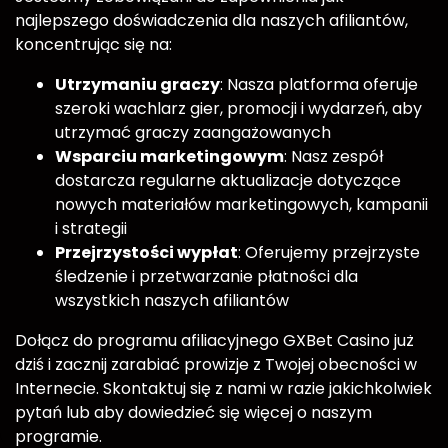
najlepszego doświadczenia dla naszych afiliantów,
koncentrując się na:
Utrzymaniu graczy
: Nasza platforma oferuje
szeroki wachlarz gier, promocji i wydarzeń, aby
utrzymać graczy zaangażowanych
Wsparciu marketingowym
: Nasz zespół
dostarcza regularne aktualizacje dotyczące
nowych materiałów marketingowych, kampanii
i strategii
Przejrzystości wypłat
: Oferujemy przejrzyste
śledzenie i przetwarzanie płatności dla
wszystkich naszych afiliantów
Dołącz do programu afiliacyjnego GXBet Casino już
dziś i zacznij zarabiać prowizje z Twojej obecności w
Internecie. Skontaktuj się z nami w razie jakichkolwiek
pytań lub aby dowiedzieć się więcej o naszym
programie.