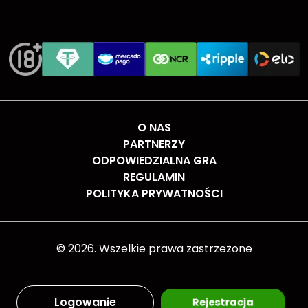
O NAS
PARTNERZY
ODPOWIEDZIALNA GRA
REGULAMIN
POLITYKA PRYWATNOŚCI
©
2026
. Wszelkie prawa zastrzeżone
Logowanie
Rejestracja