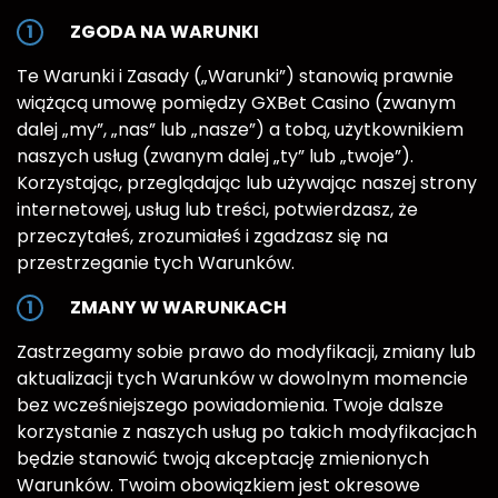
ZGODA NA WARUNKI
Te Warunki i Zasady („Warunki”) stanowią prawnie
wiążącą umowę pomiędzy GXBet Casino (zwanym
dalej „my”, „nas” lub „nasze”) a tobą, użytkownikiem
naszych usług (zwanym dalej „ty” lub „twoje”).
Korzystając, przeglądając lub używając naszej strony
internetowej, usług lub treści, potwierdzasz, że
przeczytałeś, zrozumiałeś i zgadzasz się na
przestrzeganie tych Warunków.
ZMANY W WARUNKACH
Zastrzegamy sobie prawo do modyfikacji, zmiany lub
aktualizacji tych Warunków w dowolnym momencie
bez wcześniejszego powiadomienia. Twoje dalsze
korzystanie z naszych usług po takich modyfikacjach
będzie stanowić twoją akceptację zmienionych
Warunków. Twoim obowiązkiem jest okresowe