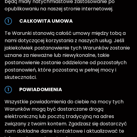
będą miały natychmiastowe zastosowanie po
opublikowaniu na naszej stronie internetowej.
CAŁKOWITA UMOWA
Te Warunki stanowią całość umowy między tobą a
nami dotyczącej korzystania z naszych usług. Jeśli
jakiekolwiek postanowienie tych Warunków zostanie
uznane za nieważne lub niewykonalne, takie
postanowienie zostanie oddzielone od pozostałych
postanowień, które pozostaną w pełnej mocy i
skuteczności.
POWIADOMIENIA
Wszystkie powiadomienia do ciebie na mocy tych
Warunków mogą być dostarczane drogą
elektroniczną lub pocztą tradycyjną na adres
związany z twoim kontem. Zgadzasz się dostarczyć
nam dokładne dane kontaktowe i aktualizować te